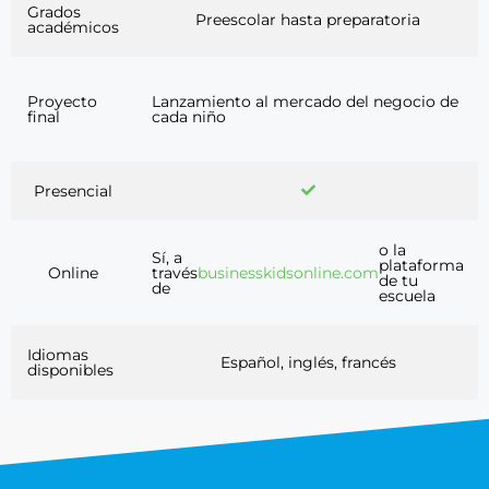
Grados
Preescolar hasta preparatoria
académicos
Proyecto
Lanzamiento al mercado del negocio de
final
cada niño
Presencial
o la
Sí, a
plataforma
Online
través
businesskidsonline.com
de tu
de
escuela
Idiomas
Español, inglés, francés
disponibles