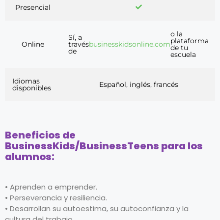
Presencial
o la
Sí, a
plataforma
Online
través
businesskidsonline.com
de tu
de
escuela
Idiomas
Español, inglés, francés
disponibles
Beneficios de
BusinessKids/BusinessTeens para los
alumnos:
• Aprenden a emprender.
• Perseverancia y resiliencia.
• Desarrollan su autoestima, su autoconfianza y la
cultura del trabajo.